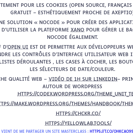
TEMENT POUR LES COOKIES (OPEN SOURCE, FRANÇAIS 
GRATUIT – ESTHÉTIQUEMENT PROCHE DE AXEPTIO
UNE SOLUTION « NOCODE » POUR CRÉER DES APPLICA
 D’UTILISER LA PLATEFORME
XANO
POUR GÉRER LE BA
NOCODE ÉGALEMENT.
F D’
OPEN UI
EST DE PERMETTRE AUX DÉVELOPPEURS WE
NDRE LES CONTRÔLES D’INTERFACE UTILISATEUR WEB I
LISTES DÉROULANTES , LES CASES À COCHER, LES BOU
LES SÉLECTEURS DE DATE/COULEUR.
HE QUALITÉ WEB –
VIDÉO DE 1H SUR LINKEDIN
– PRI
AUTOUR DE WORDPRESS
HTTPS://CODEX.WORDPRESS.ORG/THEME_UNIT_T
TTPS://MAKE.WORDPRESS.ORG/THEMES/HANDBOOK/THEM
HTTPS://CHCKR.CO/
HTTPS://YELLOWLAB.TOOLS/
 VIENT DE ME PARTAGER UN SITE MASTERCLASS :
HTTPS://T.CO/OHKCAO9