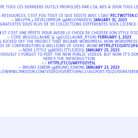
PE TOUS LES DERNIERS OUTILS PROPULSÉS PAR L'IA, MIS À JOUR TOUS LE
 RESSOURCES, C'EST FOU TOUT CE QUI EXISTE AVEC L'IA🤯
PIC.TWITTER.
— MELVYN ▴ DÉVELOPPEUR (@MELVYNXDEV)
JANUARY 31, 2023
 GRATUITES SOUS PLUS DE 30 COLLECTIONS DIFFÉRENTES SOUS LICENCE 
W
ET C'EST UNE PÉPITE POUR AVOIR LE CHOIX DE CHOISIR SON STYLE D'I
— CODE W/GUILLAUME 💻 (@GUILLAUME_RYGN)
FEBRUARY 1, 2023
 & KICKED OFF THE PROJECT THAT BECAME WORDPRESS. NOW WORDPRESS
S OF CONTRIBUTORS & MILLIONS OF USERS. WOW!
HTTPS://T.CO/4TCUF
— MIKE LITTLE (@MIKELITTLEZED1)
JANUARY 25, 2023
VIOUSLY I FORGOT TO POST THE NEW PUBLIC VIDEOS, BUT NOW IT'S DO
HERE'S THE INTRODUCTION
👉
HTTPS://T.CO/ARYFDIYESL
— BRUNO SIMON (@BRUNO_SIMON)
JANUARY 23, 2023
S://WWW.LINKEDIN.COM/VIDEO/EVENT/URN:LI:UGCPOST:702217008471858