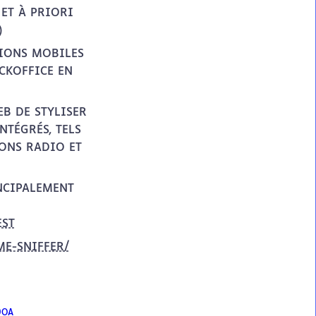
ET À PRIORI
)
TIONS MOBILES
CKOFFICE EN
B DE STYLISER
NTÉGRÉS, TELS
TONS RADIO ET
NCIPALEMENT
EST
E-SNIFFER/
9OA