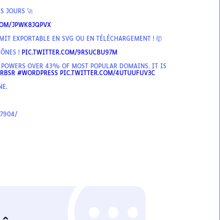
S JOURS 🚀
COM/JPWK8JQPVX
MIT EXPORTABLE EN SVG OU EN TÉLÉCHARGEMENT ! 🤯
CÔNES !
PIC.TWITTER.COM/9RSUCBU97M
 POWERS OVER 43% OF MOST POPULAR DOMAINS. IT IS
6RBSR
#WORDPRESS
PIC.TWITTER.COM/4UTUUFUV3C
NE.
7904/