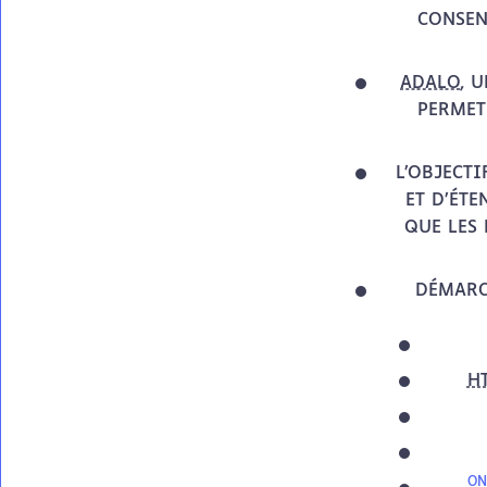
CONSEN
ADALO
, 
PERMET
L’OBJECTI
ET D’ÉTE
QUE LES 
DÉMARC
H
ON