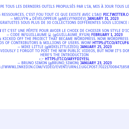
PE TOUS LES DERNIERS OUTILS PROPULSÉS PAR L'IA, MIS À JOUR TOUS LE
 RESSOURCES, C'EST FOU TOUT CE QUI EXISTE AVEC L'IA🤯
PIC.TWITTER.
— MELVYN ▴ DÉVELOPPEUR (@MELVYNXDEV)
JANUARY 31, 2023
 GRATUITES SOUS PLUS DE 30 COLLECTIONS DIFFÉRENTES SOUS LICENCE 
W
ET C'EST UNE PÉPITE POUR AVOIR LE CHOIX DE CHOISIR SON STYLE D'I
— CODE W/GUILLAUME 💻 (@GUILLAUME_RYGN)
FEBRUARY 1, 2023
 & KICKED OFF THE PROJECT THAT BECAME WORDPRESS. NOW WORDPRESS
S OF CONTRIBUTORS & MILLIONS OF USERS. WOW!
HTTPS://T.CO/4TCUF
— MIKE LITTLE (@MIKELITTLEZED1)
JANUARY 25, 2023
VIOUSLY I FORGOT TO POST THE NEW PUBLIC VIDEOS, BUT NOW IT'S DO
HERE'S THE INTRODUCTION
👉
HTTPS://T.CO/ARYFDIYESL
— BRUNO SIMON (@BRUNO_SIMON)
JANUARY 23, 2023
S://WWW.LINKEDIN.COM/VIDEO/EVENT/URN:LI:UGCPOST:702217008471858