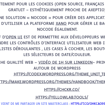
TEMENT POUR LES COOKIES (OPEN SOURCE, FRANÇAIS 
GRATUIT – ESTHÉTIQUEMENT PROCHE DE AXEPTIO
UNE SOLUTION « NOCODE » POUR CRÉER DES APPLICA
 D’UTILISER LA PLATEFORME
XANO
POUR GÉRER LE BA
NOCODE ÉGALEMENT.
F D’
OPEN UI
EST DE PERMETTRE AUX DÉVELOPPEURS WE
NDRE LES CONTRÔLES D’INTERFACE UTILISATEUR WEB I
LISTES DÉROULANTES , LES CASES À COCHER, LES BOU
LES SÉLECTEURS DE DATE/COULEUR.
HE QUALITÉ WEB –
VIDÉO DE 1H SUR LINKEDIN
– PRI
AUTOUR DE WORDPRESS
HTTPS://CODEX.WORDPRESS.ORG/THEME_UNIT_T
TTPS://MAKE.WORDPRESS.ORG/THEMES/HANDBOOK/THEM
HTTPS://CHCKR.CO/
HTTPS://YELLOWLAB.TOOLS/
 VIENT DE ME PARTAGER UN SITE MASTERCLASS :
HTTPS://T.CO/OHKCAO9