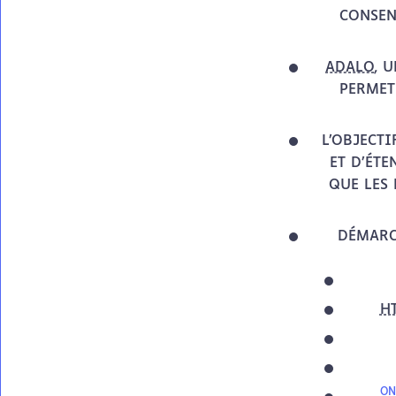
CONSEN
ADALO
, 
PERMET
L’OBJECTI
ET D’ÉTE
QUE LES 
DÉMARC
H
ON