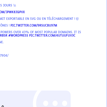
S JOURS 🚀
COM/JPWK8JQPVX
MIT EXPORTABLE EN SVG OU EN TÉLÉCHARGEMENT ! 🤯
CÔNES !
PIC.TWITTER.COM/9RSUCBU97M
 POWERS OVER 43% OF MOST POPULAR DOMAINS. IT IS
6RBSR
#WORDPRESS
PIC.TWITTER.COM/4UTUUFUV3C
NE.
7904/