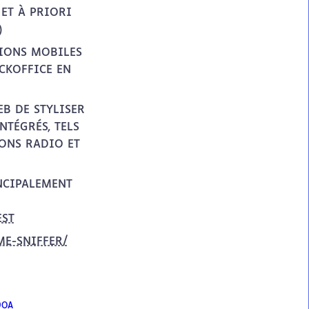
ET À PRIORI
)
TIONS MOBILES
CKOFFICE EN
B DE STYLISER
NTÉGRÉS, TELS
TONS RADIO ET
NCIPALEMENT
EST
E-SNIFFER/
9OA